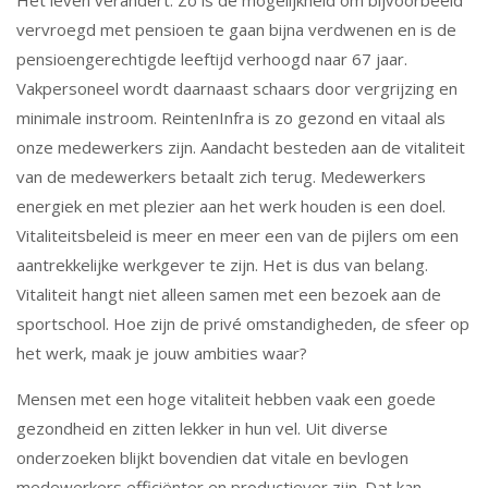
Het leven verandert. Zo is de mogelijkheid om bijvoorbeeld
vervroegd met pensioen te gaan bijna verdwenen en is de
pensioengerechtigde leeftijd verhoogd naar 67 jaar.
Nieuws
Vakpersoneel wordt daarnaast schaars door vergrijzing en
minimale instroom. ReintenInfra is zo gezond en vitaal als
onze medewerkers zijn. Aandacht besteden aan de vitaliteit
En verder.....
van de medewerkers betaalt zich terug. Medewerkers
energiek en met plezier aan het werk houden is een doel.
Vitaliteitsbeleid is meer en meer een van de pijlers om een
aantrekkelijke werkgever te zijn. Het is dus van belang.
Vitaliteit hangt niet alleen samen met een bezoek aan de
sportschool. Hoe zijn de privé omstandigheden, de sfeer op
het werk, maak je jouw ambities waar?
Mensen met een hoge vitaliteit hebben vaak een goede
gezondheid en zitten lekker in hun vel. Uit diverse
onderzoeken blijkt bovendien dat vitale en bevlogen
medewerkers efficiënter en productiever zijn. Dat kan