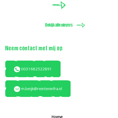
Bekijk alle nieuws
Neem contact met mij op
0031682522891
m.beijk@reinteninfra.nl
Home