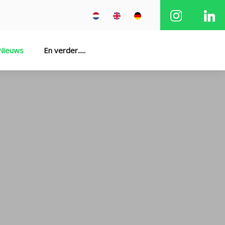
Nieuws
En verder.....