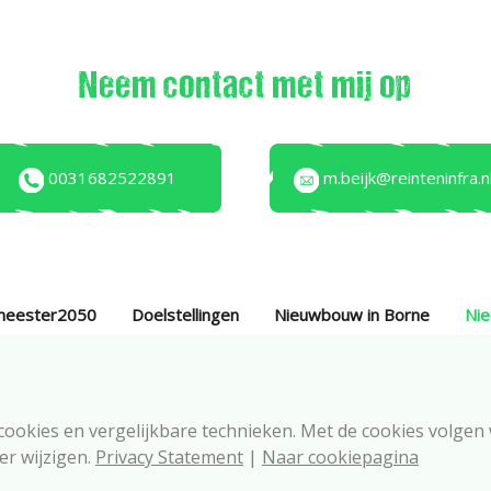
Neem contact met mij op
0031682522891
m.beijk@reinteninfra.n
meester2050
Doelstellingen
Nieuwbouw in Borne
Ni
 cookies en vergelijkbare technieken. Met de cookies volgen
eer wijzigen.
Privacy Statement
|
Naar cookiepagina