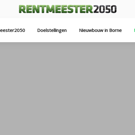
eester2050
Doelstellingen
Nieuwbouw in Borne