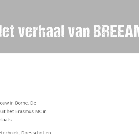
Het verhaal van BREEA
bouw in Borne. De
 uit het Erasmus MC in
laats.
etechniek, Doesschot en