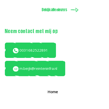
Bekijk alle nieuws
Neem contact met mij op
0031682522891
m.beijk@reinteninfra.nl
Home