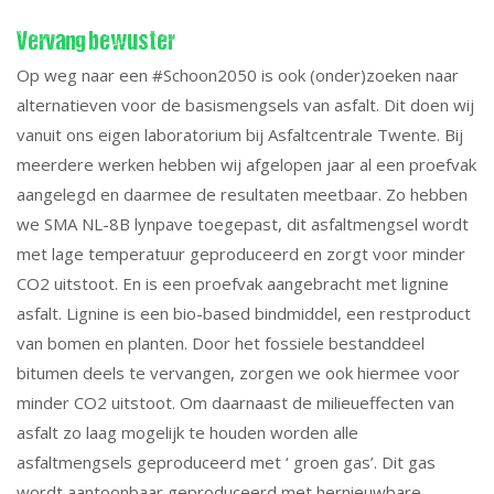
Nieuws
Vervang bewuster
Op weg naar een
#Schoon2050
is ook (onder)zoeken naar
alternatieven voor de basismengsels van asfalt. Dit doen wij
En verder.....
vanuit ons eigen laboratorium bij Asfaltcentrale Twente. Bij
meerdere werken hebben wij afgelopen jaar al een proefvak
aangelegd en daarmee de resultaten meetbaar. Zo hebben
we SMA NL-8B lynpave toegepast, dit asfaltmengsel wordt
met lage temperatuur geproduceerd en zorgt voor minder
CO2 uitstoot. En is een proefvak aangebracht met lignine
asfalt. Lignine is een bio-based bindmiddel, een restproduct
van bomen en planten. Door het fossiele bestanddeel
bitumen deels te vervangen, zorgen we ook hiermee voor
minder CO2 uitstoot. Om daarnaast de milieueffecten van
asfalt zo laag mogelijk te houden worden alle
asfaltmengsels geproduceerd met ‘ groen gas’. Dit gas
wordt aantoonbaar geproduceerd met hernieuwbare