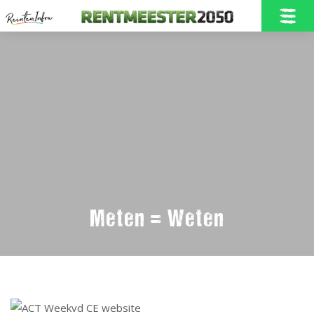
Home
Onze Rentmeester2050
Meten = Weten
Doelstellingen
Nieuwbouw in Borne