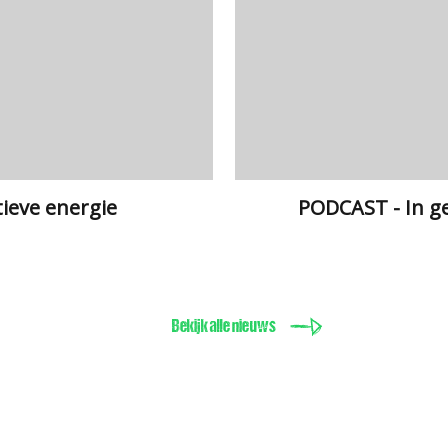
tieve energie
PODCAST - In g
Bekijk alle nieuws