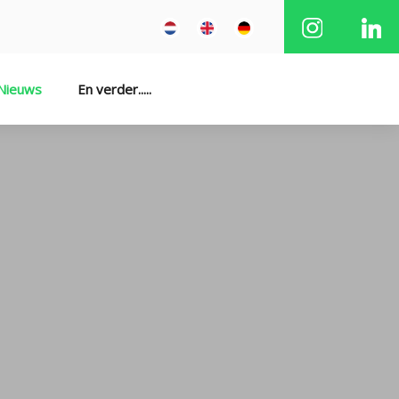
Nieuws
En verder.....