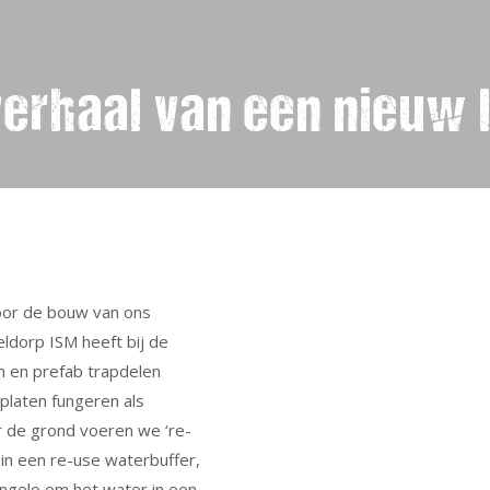
verhaal van een nieuw 
voor de bouw van ons
ldorp ISM heeft bij de
n en prefab trapdelen
lplaten fungeren als
r de grond voeren we ‘re-
in een re-use waterbuffer,
engelo om het water in een