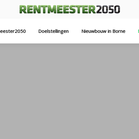
eester2050
Doelstellingen
Nieuwbouw in Borne