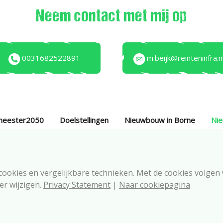
Neem contact met mij op
0031682522891
m.beijk@reinteninfra.n
meester2050
Doelstellingen
Nieuwbouw in Borne
Ni
 cookies en vergelijkbare technieken. Met de cookies volgen
eer wijzigen.
Privacy Statement
|
Naar cookiepagina