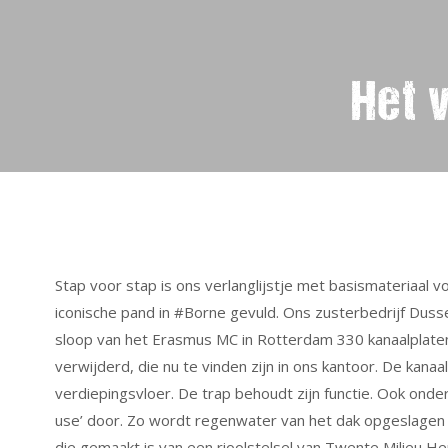
Het 
Stap voor stap is ons verlanglijstje met basismateriaal 
iconische pand in #Borne gevuld. Ons zusterbedrijf Dusse
sloop van het Erasmus MC in Rotterdam 330 kanaalplate
verwijderd, die nu te vinden zijn in ons kantoor. De kanaa
verdiepingsvloer. De trap behoudt zijn functie. Ook onde
use’ door. Zo wordt regenwater van het dak opgeslagen 
die gemaakt is van een rioolstelsel van Twente Milieu H