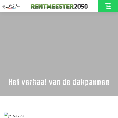
Home
Onze Rentmeester2050
Doelstellingen
Het verhaal van de dakpannen
Nieuwbouw in Borne