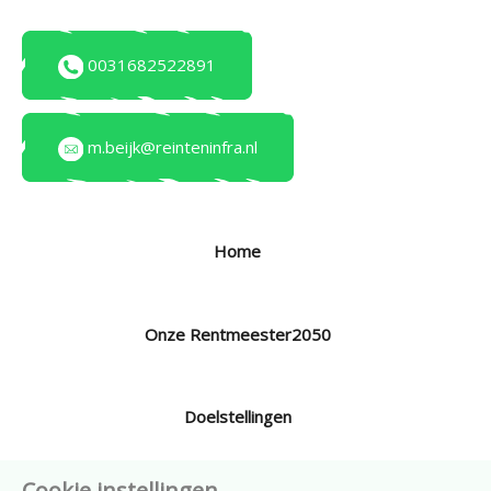
0031682522891
m.beijk@reinteninfra.nl
Home
Onze Rentmeester2050
Doelstellingen
Cookie instellingen