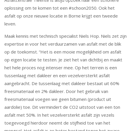
Asfaltcentrale Twente is altijd opzoek naar een schonere
Nieuws
oplossing om te komen tot een #schoon2050. Ook het
asfalt op onze nieuwe locatie in Borne krijgt een tweede
leven.
En verder.....
Maak kennis met technisch specialist Niels Hop. Niels zet zijn
expertise in voor het verduurzamen van asfalt met de blik
op de toekomst. “Het is een mooie mogelijkheid om asfalt
op eigen locatie te testen. Je ziet het van dichtbij en maakt
het hele proces nog intenser mee. Op het terrein is een
tussenlaag met dakleer en een vezelversterkt asfalt
aangebracht. De tussenlaag met dakleer bestaat uit 60%
freesmateriaal en 2% dakleer. Door het gebruik van
freesmateriaal voegen we geen bitumen (product uit
aardolie) toe. Dit vermindert de CO2 uitstoot van een ton
asfalt met 50%. In het vezelversterkt asfalt zijn vezels
toegevoegd hierdoor neemt de stijfheid toe van het
mengsel. Het asfalt is zo beter bestand tegen het zware