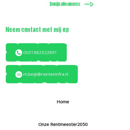
Bekijk alle nieuws
Neem contact met mij op
0031682522891
m.beijk@reinteninfra.nl
Home
Onze Rentmeester2050