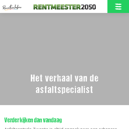
Home
Onze Rentmeester2050
Het verhaal van de
asfaltspecialist
Doelstellingen
Nieuwbouw in Borne
Verder kijken dan vandaag